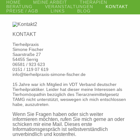
HOME
MEINE ARBEIT
THERAPIEN
BERATUNG
VERANSTALTUNGEN
KONTAKT
PREISE / AGB
LINKS
BLOG
KONTAKT
Tierheilpraxis
Simone Fischer
Saarstraße 27
54455 Serrig
06581 / 923 623
0151 / 119 07 619
info@tierheilpraxis-simone-fischer.de
15 Jahre war ich Mitglied im VDT Verband deutscher
Tierheilpraktiker. Leider hat dieser meine Interessen als
Tierhomöopathin bezüglich des Tierarzneimittelgesetz
TAMG nicht unterstützt, weswegen ich mich entschlossen
habe, auszutreten.
Wenn Sie Fragen haben oder sich weiter
informieren möchten, rufen Sie mich gerne an oder
schicken mir eine Mail. Dieses erste
Informationsgespräch ist selbstverständlich
unverbindlich und kostenfrei.