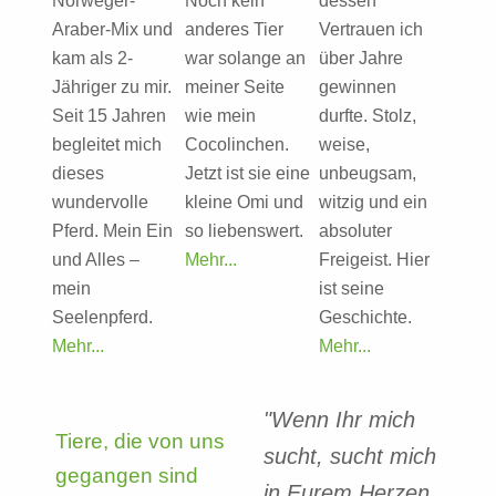
Norweger-
Noch kein
dessen
Araber-Mix und
anderes Tier
Vertrauen ich
kam als 2-
war solange an
über Jahre
Jähriger zu mir.
meiner Seite
gewinnen
Seit 15 Jahren
wie mein
durfte. Stolz,
begleitet mich
Cocolinchen.
weise,
dieses
Jetzt ist sie eine
unbeugsam,
wundervolle
kleine Omi und
witzig und ein
Pferd. Mein Ein
so liebenswert.
absoluter
und Alles –
Mehr...
Freigeist. Hier
mein
ist seine
Seelenpferd.
Geschichte.
Mehr...
Mehr...
"Wenn Ihr mich
Tiere, die von uns
sucht, sucht mich
gegangen sind
in Eurem Herzen.