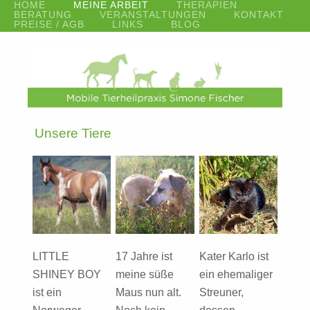
HOME
MEINE ARBEIT
THERAPIEN
BERATUNG
VERANSTALTUNGEN
KONTAKT
PREISE / AGB
LINKS
BLOG
Unsere Tiere
LITTLE
17 Jahre ist
Kater Karlo ist
SHINEY BOY
meine süße
ein ehemaliger
ist ein
Maus nun alt.
Streuner,