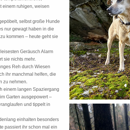
st einem ruhigen, weisen
ngepöbelt, selbst große Hunde
es nur gewagt haben in die
zu kommen – heute geht sie
 leisesten Geräusch Alarm
t sie nichts mehr.
 junges Reh durch Wiesen
ch ihr manchmal helfen, die
en zu nehmen.
ach einem langen Spaziergang
 im Garten ausgepowert –
Dranglaufen und tippelt in
ndenlang einhalten besonders
e passiert ihr schon mal ein